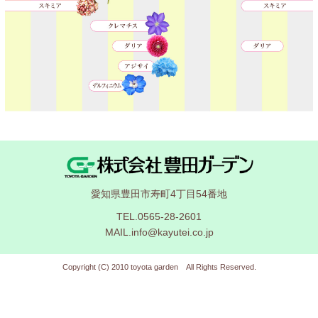
愛知県豊田市寿町4丁目54番地
TEL.0565-28-2601
MAIL.
info@kayutei.co.jp
Copyright (C) 2010 toyota garden All Rights Reserved.